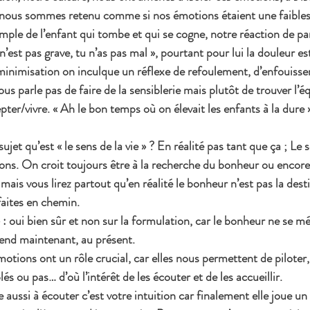
s nous sommes retenu comme si nos émotions étaient une faibles
mple de l’enfant qui tombe et qui se cogne, notre réaction de pa
 n’est pas grave, tu n’as pas mal », pourtant pour lui la douleur est 
minimisation on inculque un réflexe de refoulement, d’enfouiss
ous parle pas de faire de la sensiblerie mais plutôt de trouver l’éq
pter/vivre. « Ah le bon temps où on élevait les enfants à la dure ».
jet qu’est « le sens de la vie » ? En réalité pas tant que ça ; Le 
ons. On croit toujours être à la recherche du bonheur ou encore 
ais vous lirez partout qu’en réalité le bonheur n’est pas la dest
aites en chemin. 
» : oui bien sûr et non sur la formulation, car le bonheur ne se mé
 prend maintenant, au présent.
otions ont un rôle crucial, car elles nous permettent de piloter,
s ou pas… d’où l’intérêt de les écouter et de les accueillir.
e aussi à écouter c’est votre intuition car finalement elle joue un 