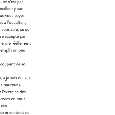
 ce n’est pas 
meilleur pour 
que vous soyez 
 à l’occulter ; 
aisonnable, ce qui 
tre accepté par 
z envie réellement 
 remplit un peu 
coupant de soi. 
« je suis nul », « 
 la hauteur »
 l’exercice des 
ncrées en nous 
 etc.
 se présentent et 