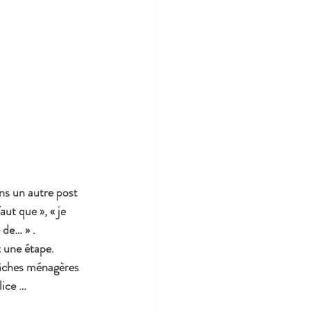
ns un autre post 
ut que », « je 
 de… » . 
t une étape. 
tâches ménagères 
lice …