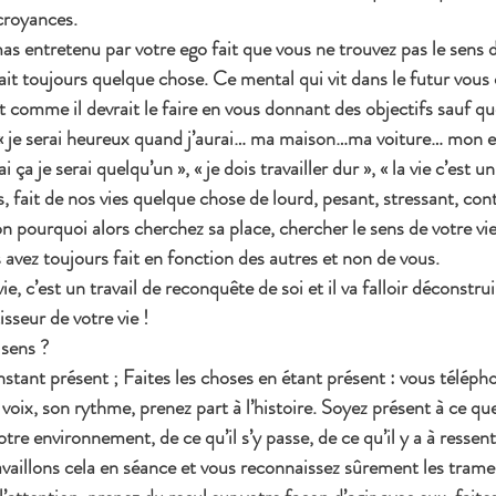
 croyances.
 entretenu par votre ego fait que vous ne trouvez pas le sens de
t toujours quelque chose. Ce mental qui vit dans le futur vous 
ut comme il devrait le faire en vous donnant des objectifs sauf q
 « je serai heureux quand j’aurai… ma maison…ma voiture… mon e
 ça je serai quelqu’un », « je dois travailler dur », « la vie c’est 
, fait de nos vies quelque chose de lourd, pesant, stressant, cont
on pourquoi alors cherchez sa place, chercher le sens de votre vie
s avez toujours fait en fonction des autres et non de vous.
e, c’est un travail de reconquête de soi et il va falloir déconstru
isseur de votre vie !
sens ?
’instant présent ; Faites les choses en étant présent : vous télép
x, son rythme, prenez part à l’histoire. Soyez présent à ce que 
re environnement, de ce qu’il s’y passe, de ce qu’il y a à ressen
vaillons cela en séance et vous reconnaissez sûrement les trames