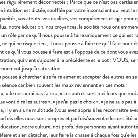
 régulièrement déconnectés ; Parce que ce n’est pas cartésien,
e intuition est dictée, soufflée par votre inconscient qui veut le 
apacités, vos atouts, vos qualités, vos compétences et agit pour 
plus, notre éducation, nos croyances, la société nous ont emmenés
 un rôle par ce qu’il nous pousse à faire uniquement ce qui est r
 ce qui ne risque rien , il nous pousse à faire ce qu’il faut pour ê
nt ce qu’il vous pousse à faire est à l’opposé de ce dont vous ave
stration, qui vient s’ajouter à la précédente et le pot : VOUS, se
ennement jusqu’à saturation.
pousse à chercher à se faire aimer et accepter des autres en se 
n séance car bien souvent les maux reviennent en ces mots :
, « Je ne saurai pas faire », « Les autres sont meilleurs que moi », 
que vont dire les autres », « je n’ai pas le choix », « je ne suis pas à
il y en a une multitude (vous avez appris à les reconnaitre avec
arfois elles nous sont propres et parfois/souvent elles ont été a
éducation, notre culture, nos profs, des personnes ayant autorité
défaire et s’en détacher, leur faire la chasse à chaque fois qu’elles