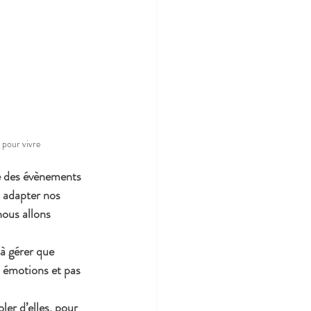
 pour vivre
té des évènements 
t adapter nos 
nous allons 
 à gérer que 
s émotions et pas 
ler d’elles, pour 