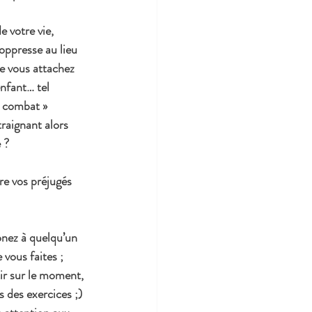
 votre vie, 
oppresse au lieu 
ue vous attachez 
nfant… tel 
un combat »
raignant alors 
 ?
ire vos préjugés 
honez à quelqu’un 
vous faites ; 
tir sur le moment, 
 des exercices ;)