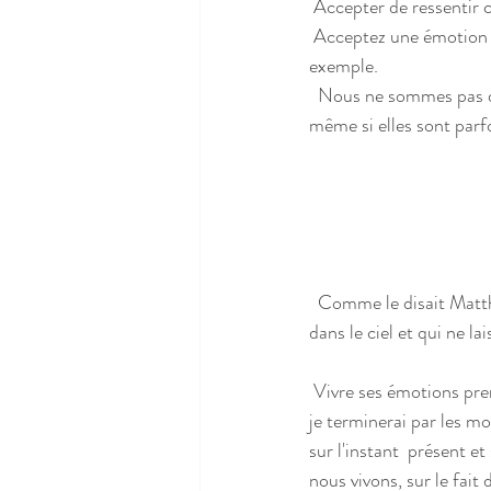
 Accepter de ressentir c
 Acceptez une émotion désagréable comme vous le faites avec une émotion agréable comme la joie par 
exemple. 
  Nous ne sommes pas des statues de marbres, nos émotions nous traversent  et nous rendent vivant, 
même si elles sont parf
  Comme le disait Matthieu Ricard « il faut observer ses pensées, comme  observer un oiseau qui passe 
dans le ciel et qui ne la
 Vivre ses émotions prend alors tout son sens  et 
je terminerai par les m
sur l'instant  présent et
nous vivons, sur le fait d