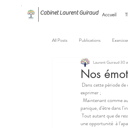
Cabinet Laurent Guiraud
Accueil
T
All Posts
Publications
Exercice
Laurent Guiraud
30 a
Nos émoti
 Dans cette période de confinement, il n'y a pas de bonnes ou mauvaises émotions à ressentir ou à 
exprimer ; 
  Maintenant comme auparavant, vous avez le droit de ressentir de la  colère, de la peur, un sentiment de 
panique, d'être dans l'in
 Tout autant que de ressentir du calme, de la  sérénité, de l'amour et de prendre ce temps imposé comme 
une opportunité  à l'apa