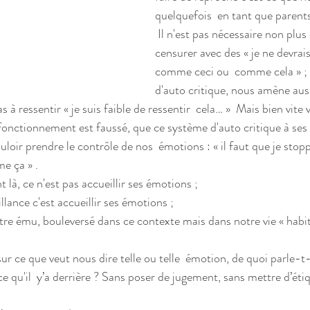
quelquefois  en tant que parent
 Il n'est pas nécessaire non plus de  s’auto-
censurer avec des « je ne devrai
comme ceci ou  comme cela » ; 
d'auto critique, nous amène auss
s à ressentir « je suis faible de ressentir  cela… »  Mais bien vite 
onctionnement est faussé, que ce système d'auto critique à ses l
e ça » . 
là, ce n'est pas accueillir ses émotions ; 
illance c'est accueillir ses émotions ; 
 qu'il  y’a derrière ? Sans poser de jugement, sans mettre d’éti