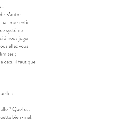
s…
s pas me sentir 
ce système 
i à nous juger  
vous allez vous 
imites ;  
quette bien-mal.  