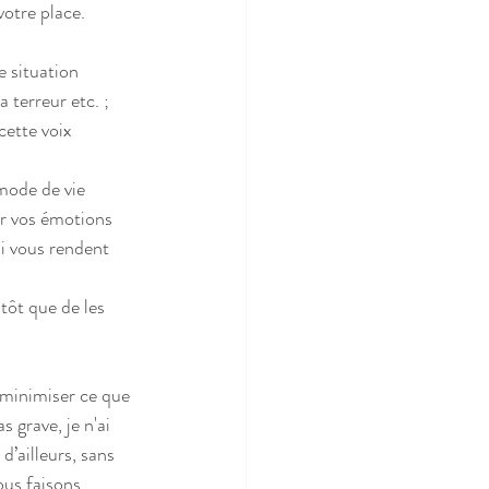
votre place.
 terreur etc. ;
r vos émotions  
ui vous rendent 
i minimiser ce que 
as grave, je n'ai 
 d’ailleurs, sans 
ous faisons 