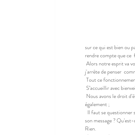
sur ce qui est bien ou pa
rendre compte que ce  f
 Alors notre esprit va vouloir prendre le contrôle de nos  émotions : « il faut que je stoppe ceci, il faut que 
j'arrête de penser  comm
 Tout ce fonctionnement 
 S’accueillir avec bienve
 Nous avons le droit d'être ému, bouleversé dans ce contexte mais dans notre vie « habituelle » 
également ;
  Il faut se questionner sur ce que veut nous dire telle ou telle  émotion, de quoi parle-t-elle ? Quel est 
son message ? Qu'est-ce
Rien.