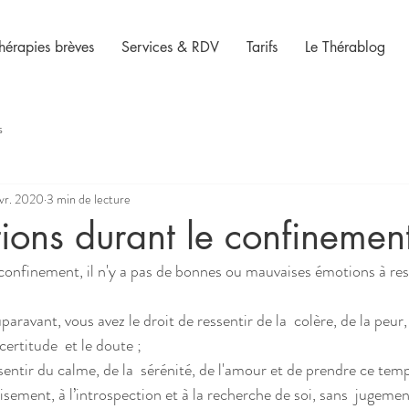
hérapies brèves
Services & RDV
Tarifs
Le Thérablog
s
vr. 2020
3 min de lecture
ons durant le confinement
certitude  et le doute ; 
isement, à l’introspection et à la recherche de soi, sans  jugement