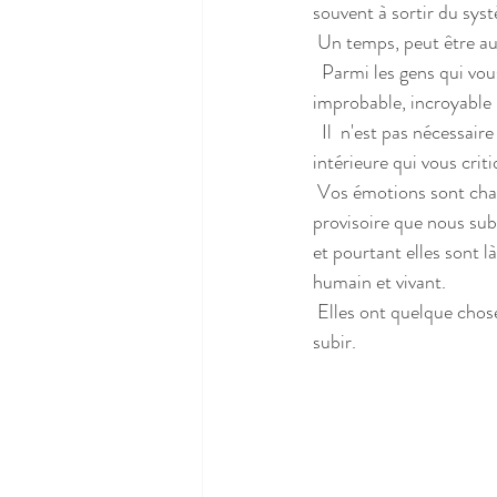
souvent à sortir du syst
 Un temps, peut être aus
  Parmi les gens qui vous entourent vous constatez, peut-être, l'effet  anxiogène de cette situation 
improbable, incroyable m
  Il  n'est pas nécessaire de suivre votre ego, de suivre ce qu'il vous  dicte, ni de croire en cette voix 
intérieure qui vous crit
 Vos émotions sont chahutées et vous vous retrouvez  ballotté dans ce changement de mode de vie 
provisoire que nous sub
et pourtant elles sont l
humain et vivant. 
 Elles ont quelque chose à vous dire et je crois que le temps est venu de les accueillir plutôt que de les 
subir.