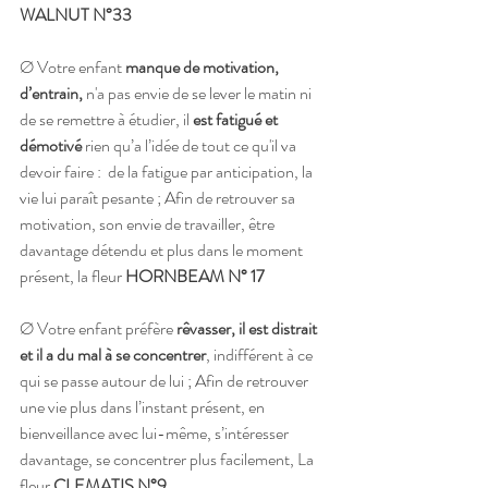
WALNUT N°33
Ø Votre enfant 
manque de motivation, 
d’entrain,
 n'a pas envie de se lever le matin ni 
de se remettre à étudier, il 
est fatigué et 
démotivé
 rien qu’a l’idée de tout ce qu'il va 
devoir faire :  de la fatigue par anticipation, la 
vie lui paraît pesante ; Afin de retrouver sa 
motivation, son envie de travailler, être 
davantage détendu et plus dans le moment 
présent, la fleur 
HORNBEAM N° 17 
Ø Votre enfant préfère 
rêvasser, il est distrait 
et il a du mal à se concentrer
, indifférent à ce 
qui se passe autour de lui ; Afin de retrouver 
une vie plus dans l’instant présent, en 
bienveillance avec lui-même, s’intéresser 
davantage, se concentrer plus facilement, La 
fleur 
CLEMATIS N°9