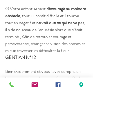
Ø Votre enfant se sent 
découragé au moindre 
obstacle
, tout lui paraît difficile et il tourne 
tout en négatif et 
ne voit que ce qui ne va pas
, 
il a de nouveau de l’énurésie alors que c’était 
terminé ; Afin de retrouver courage et 
persévérance, changer sa vision des choses et 
mieux traverser les difficultés la fleur 
GENTIAN N° 12
Bien évidemment et vous l’avez compris en 
lisant ces quelques lignes, les fleurs de Bach 
sont aussi d’une grande aide dans notre 
monde d’adulte.
Pour le 
jour même de la rentrée
 : Pensez 
RESCUE
 afin de relâcher la pression, faire 
tomber les tensions et les craintes, il existe en 
différents formats comme le spray buccal ou 