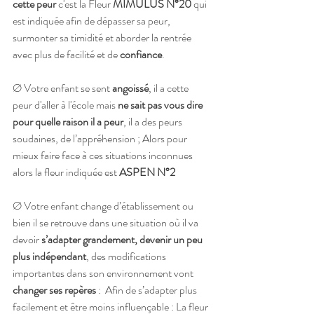
cette peur
 c'est la Fleur 
MIMULUS N°20
 qui 
est indiquée afin de dépasser sa peur, 
surmonter sa timidité et aborder la rentrée 
avec plus de facilité et de 
confiance
.
Ø Votre enfant se sent 
angoissé
, il a cette 
peur d'aller à l'école mais 
ne sait pas vous dire 
pour quelle raison il a peur
, il a des peurs 
soudaines, de l’appréhension ; Alors pour 
mieux faire face à ces situations inconnues 
alors la fleur indiquée est 
ASPEN N°2
Ø Votre enfant change d’établissement ou 
bien il se retrouve dans une situation où il va 
devoir 
s’adapter grandement, devenir un peu 
plus indépendant
, des modifications 
importantes dans son environnement vont 
changer ses repères
 :  Afin de s’adapter plus 
facilement et être moins influençable : La fleur 