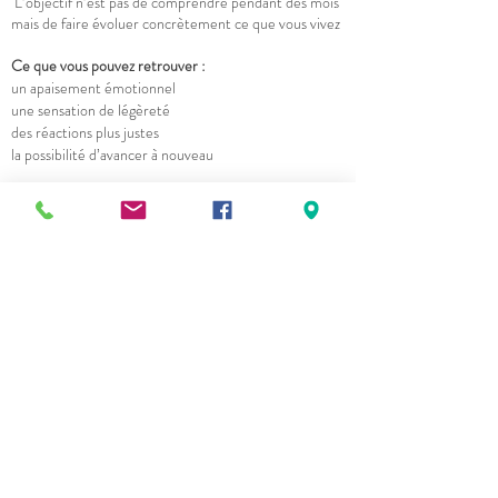
L’objectif n’est pas de comprendre pendant des mois
mais de faire évoluer concrètement ce que vous vivez
Ce que vous pouvez retrouver :
un apaisement émotionnel
une sensation de légèreté
des réactions plus justes
la possibilité d’avancer à nouveau
Le changement peut être rapide quand on agit au bon
endroit.
Email Direct
La voie de l'harmonie avec
vous-même commence ici ...