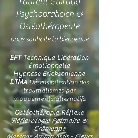
Laurent Guiraud
Psychopraticien &
Ostéothérapeute
vous souhaite la bienvenue
EFT
Technique Libér
ation
Émotionnelle
Hypnose Ericksonienne
DTMA
Désensibilisation
des
traumatismes par
mouvements
alternatifs
Ostéothérapie Réflexe
Réflexologie Palmaire &
Crânienne
Massage Amma assis - Fleurs